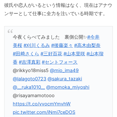
彼氏や恋人がいるという情報はなく、現在はアナウ
ンサーとして仕事に全力を注いでいる時期です。
今夜くらべてみました 裏側公開✨
#今井
美桜
#刈川くるみ
#後藤楽々
#高木由梨奈
#田﨑さくら
#三好百花
#山本里咲
#山本瑠
香
#吉澤真彩
#セントフォース
@rikkyo18miss5
@mio_ima49
@lalagoto0723
@sakura_tazaki
@__ruka1010__
@momoka_miyoshi
@risayamamotooo
https://t.co/vvocmYmvhW
pic.twitter.com/iNmi7ceDOS